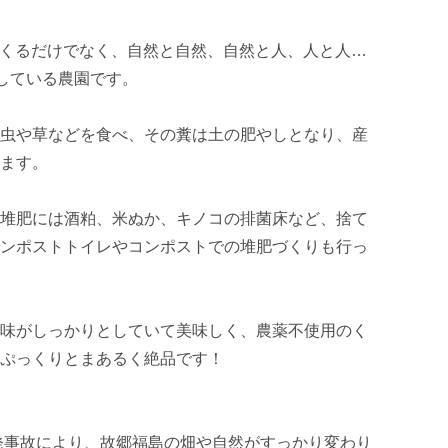
をつくるだけでなく、自然と自然、自然と人、人と人…
している農園です。

虫や草などを食べ、その糞は土の肥やしとなり、産
ます。

堆肥には酒粕、米ぬか、キノコの排菌床など、捨て
ンポストトイレやコンポストでの堆肥づくりも行っ
味がしっかりとしていて美味しく、農薬不使用のく
ぷっくりとまあるく絶品です！

原発事故により、故郷福島の畑や自然がすっかり変わり