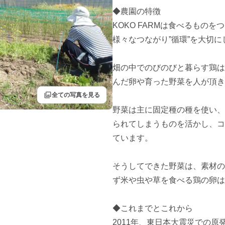
◆農園の特徴

KOKO FARMは食べるもの
様々なつながり”循環”を大切に
畑の中でのびのびと暮らす鶏は
んだ卵や育った野菜を人が頂き
filter
全ての写真を見る
野菜は主に固定種の種を使い、
られてしまうものを活かし、コ
ています。

そうしてできた野菜は、素材の
ず米や虫や草を食べる鶏の卵は
◆これまでとこれから

2011年、東日本大震災での