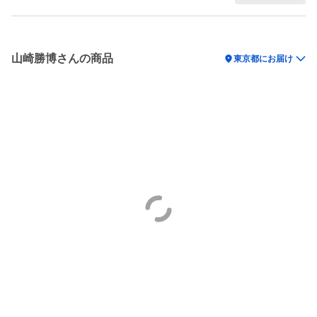
山崎勝博さんの商品
location_on
東京都にお届け