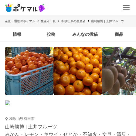
産直・通販のポケマル
生産者一覧
和歌山県の生産者
山崎勝博 | 土井フルーツ
情報
投稿
みんなの投稿
商品
和歌山県有田市
山崎勝博 | 土井フルーツ
みかん・レモン・キウイ・せとか・不知火・文旦・清見・