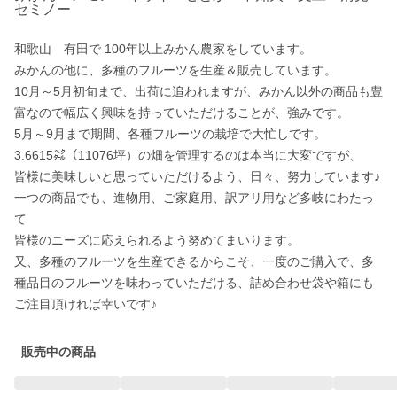
セミノー
和歌山　有田で 100年以上みかん農家をしています。

みかんの他に、多種のフルーツを生産＆販売しています。

10月～5月初旬まで、出荷に追われますが、みかん以外の商品も豊
富なので幅広く興味を持っていただけることが、強みです。

5月～9月まで期間、各種フルーツの栽培で大忙しです。

3.6615㌶（11076坪）の畑を管理するのは本当に大変ですが、

皆様に美味しいと思っていただけるよう、日々、努力しています♪

一つの商品でも、進物用、ご家庭用、訳アリ用など多岐にわたっ
て

皆様のニーズに応えられるよう努めてまいります。

又、多種のフルーツを生産できるからこそ、一度のご購入で、多
種品目のフルーツを味わっていただける、詰め合わせ袋や箱にも
ご注目頂ければ幸いです♪
販売中の商品