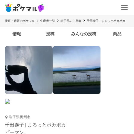
産直・通販のポケマル
生産者一覧
岩手県の生産者
千田泰子 | まるっとポカポカ
情報
投稿
みんなの投稿
商品
岩手県奥州市
千田泰子 | まるっとポカポカ
ピーマン、