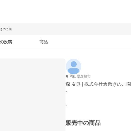
敷きのこ園
の投稿
商品
岡山県倉敷市
森 友良 | 株式会社倉敷きのこ園
-
-
販売中の商品