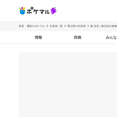
産直・通販のポケマル
生産者一覧
岡山県の生産者
森 友良 | 株式会社倉
情報
投稿
みんな