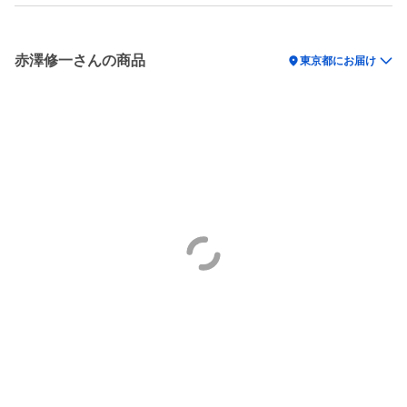
赤澤修一さんの商品
location_on
東京都にお届け