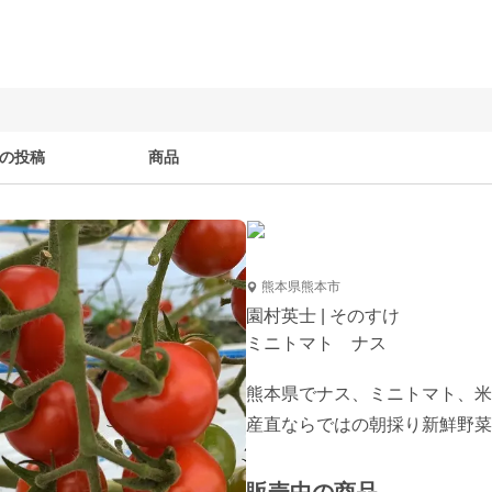
の投稿
商品
熊本県熊本市
園村英士 | そのすけ
ミニトマト ナス
熊本県でナス、ミニトマト、米
産直ならではの朝採り新鮮野菜