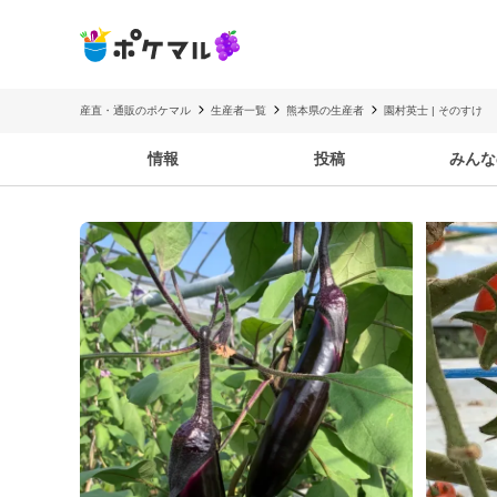
産直・通販のポケマル
生産者一覧
熊本県の生産者
園村英士 | そのすけ
情報
投稿
みんな