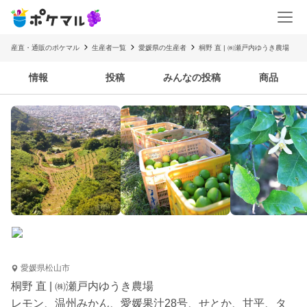
産直・通販のポケマル
生産者一覧
愛媛県の生産者
桐野 直 | ㈱瀬戸内ゆうき農場
情報
投稿
みんなの投稿
商品
愛媛県松山市
桐野 直 | ㈱瀬戸内ゆうき農場
レモン、温州みかん、愛媛果汁28号、せとか、甘平、タ