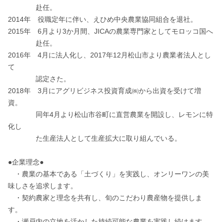
　　　　赴任。

2014年　役職定年に伴い、えひめ中央農業協同組合を退社。

2015年　6月より3か月間、JICAの農業専門家としてモロッコ国へ

　　　　赴任。

2016年　4月に法人化し、2017年12月松山市より農業者法人とし
て

　　　　認定さた。

2018年　3月にアグリビジネス投資育成㈱から出資を受けて増
資。

　　　　同年4月より松山市谷町に直営農業を開設し、レモンに特
化し

　　　　た生産法人として生産拡大に取り組んでいる。

●企業理念●

　・農業の基本である「土づくり」を実践し、オンリーワンの美
味しさを追求します。

　・契約農家と理念を共有し、旬のこだわり農産物を提供しま
す。

　・瀬戸内の立地を活かした持続可能な農業を実践し続けます。