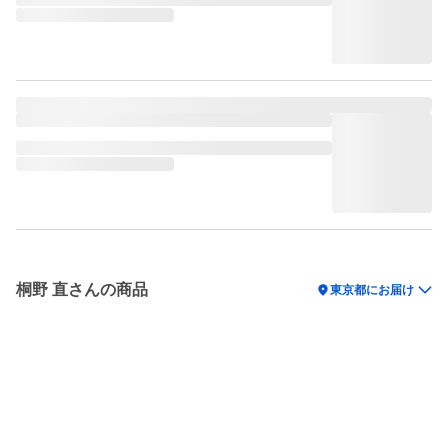
桐野 直さんの商品
location_on
東京都にお届け