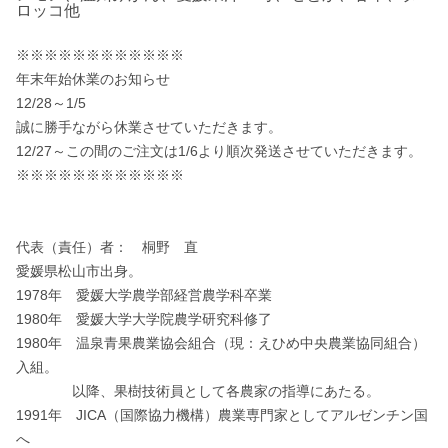
ロッコ他
※※※※※※※※※※※※

年末年始休業のお知らせ

12/28～1/5

誠に勝手ながら休業させていただきます。

12/27～この間のご注文は1/6より順次発送させていただきます。

※※※※※※※※※※※※

代表（責任）者：　桐野　直

愛媛県松山市出身。

1978年　愛媛大学農学部経営農学科卒業

1980年　愛媛大学大学院農学研究科修了

1980年　温泉青果農業協会組合（現：えひめ中央農業協同組合）
入組。

　　　　以降、果樹技術員として各農家の指導にあたる。

1991年　JICA（国際協力機構）農業専門家としてアルゼンチン国
へ
