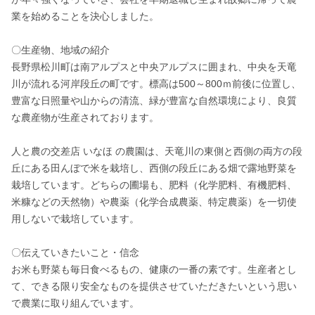
業を始めることを決心しました。　

〇生産物、地域の紹介

長野県松川町は南アルプスと中央アルプスに囲まれ、中央を天竜
川が流れる河岸段丘の町です。標高は500～800ｍ前後に位置し、
豊富な日照量や山からの清流、緑が豊富な自然環境により、良質
な農産物が生産されております。　

人と農の交差店 いなほ の農園は、天竜川の東側と西側の両方の段
丘にある田んぼで米を栽培し、西側の段丘にある畑で露地野菜を
栽培しています。どちらの圃場も、肥料（化学肥料、有機肥料、
米糠などの天然物）や農薬（化学合成農薬、特定農薬）を一切使
用しないで栽培しています。

〇伝えていきたいこと・信念

お米も野菜も毎日食べるもの、健康の一番の素です。生産者とし
て、できる限り安全なものを提供させていただきたいという思い
で農業に取り組んでいます。
