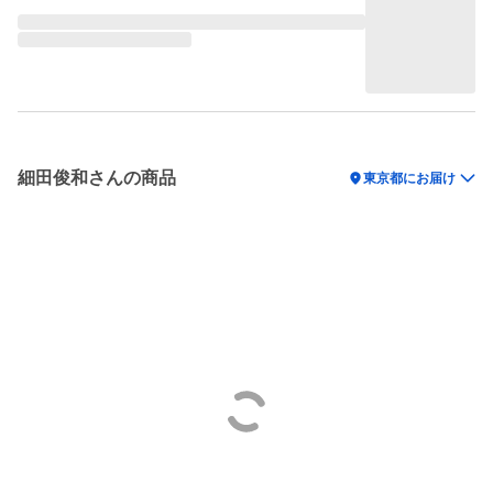
細田俊和さんの商品
location_on
東京都にお届け