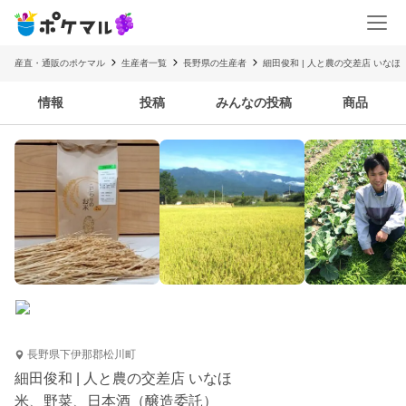
産直・通販のポケマル
生産者一覧
長野県の生産者
細田俊和 | 人と農の交差店 いなほ
情報
投稿
みんなの投稿
商品
長野県下伊那郡松川町
細田俊和 | 人と農の交差店 いなほ
米、野菜、日本酒（醸造委託）