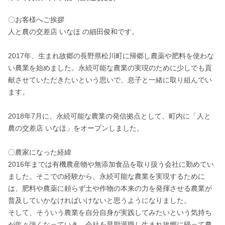
〇お客様へご挨拶

人と農の交差店 いなほ の細田俊和です。

2017年、生まれ故郷の長野県松川町に帰郷し農薬や肥料を使わな
い農業を始めました。永続可能な農業の実現のために少しでも貢
献させていただきたいという思いで、息子と一緒に取り組んでい
ます。　

2018年7月に、永続可能な農業の発信拠点として、町内に「人と
農の交差店 いなほ」をオープンしました。

〇農家になった経緯

2016年までは有機農産物や無添加食品を取り扱う会社に勤めてい
ました。そこでの経験から、永続可能な農業を実現するために
は、肥料や農薬に頼らず土や作物の本来の力を発揮させる農業が
普及していかなければいけないと思うようになりました。

そして、そういう農業を自分自身が実践してみたいという気持ち
が年々強くなっていき、会社を早期退職し生まれ故郷に帰って農