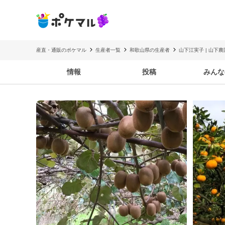
産直・通販のポケマル
生産者一覧
和歌山県の生産者
山下江実子 | 山下農
情報
投稿
みんな