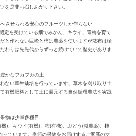
ツを是非お召しあがり下さい。

食べさせられる安心のフルーツしか作らない

S認定を受けている畑でみかん、キウイ、青梅を育て
だと作れない巨峰と柿は農薬を使いますが散布は極
だわりは先先代からずっと続けていて歴史がありま
で豊かなフカフカの土

わない草生栽培を行っています。草木を刈り取り土
て有機肥料として土に還元する自然循環農法を実践
る果物は少量多種目

)、キウイ(有機)、梅(有機)、ぶどう(減農薬)、柿
で作っています。季節の果物をお届けするご家庭のマ