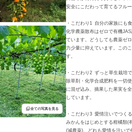
安全にこだわって育てるフルー
・こだわり1  自分の家族にも
化学農薬散布はゼロで有機JA
ています。どうしても農薬ゼロ
力少量に抑えています。このこ
す。

・こだわり2  ずっと草生栽培
除草剤・化学合成肥料を一切使
に混ぜ込み、摘果した果実を全
しています。

filter
全ての写真を見る
・こだわり3  愛情注いでつく
みかんをはじめとする柑橘類(有機
(減農薬)、どれも愛情を注い