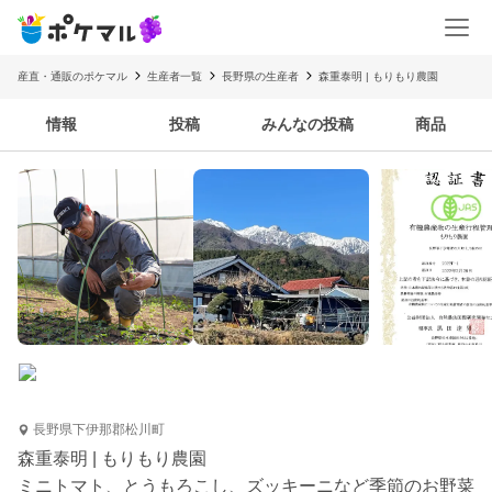
産直・通販のポケマル
生産者一覧
長野県の生産者
森重泰明 | もりもり農園
情報
投稿
みんなの投稿
商品
長野県下伊那郡松川町
森重泰明 | もりもり農園
ミニトマト、とうもろこし、ズッキーニなど季節のお野菜