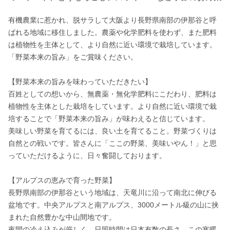
有機農業に惹かれ、脱サラして大阪より長野県南部の伊那谷と呼
ばれる地域に移住しました。農薬や化学肥料を使わず、また肥料
は植物性を主体として、より自然に近い環境で栽培しています。
「野菜本来の旨み」をご賞味ください。

【野菜本来の旨みを味わっていただきたい】

百姓としての想いから、無農薬・無化学肥料にこだわり、肥料は
植物性を主体とした栽培をしています。より自然に近い環境で栽
培することで「野菜本来の旨み」が味わえると信じています。

美味しい野菜を育てるには、良い土を育てること。野菜づくりは
自然との戦いです。皆さんに「ここの野菜、美味いやん！」と思
っていただけるように、日々奮闘しております。

【アルプスの恵みで育った野菜】

長野県南部の伊那谷という地域は、天竜川に沿って南北に伸びる
盆地です。中央アルプスと南アルプス、3000メートル級の山に挟
まれた自然豊かな中山間地です。

夜間の冷え込みが厳しく、日照時間は日本有数の長さ。この寒暖