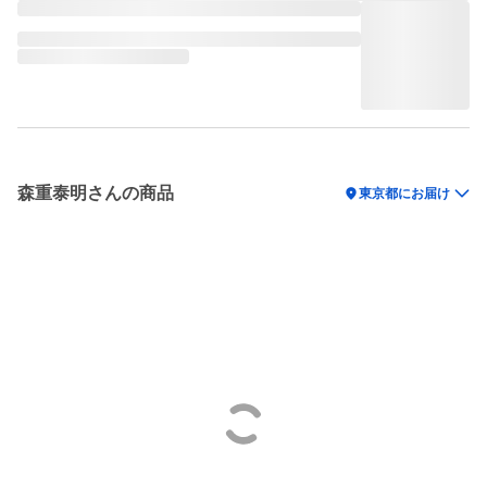
森重泰明さんの商品
location_on
東京都にお届け