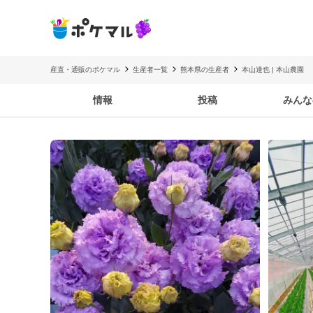
産直・通販のポケマル
生産者一覧
熊本県の生産者
本山達也 | 本山農園
情報
投稿
みんな