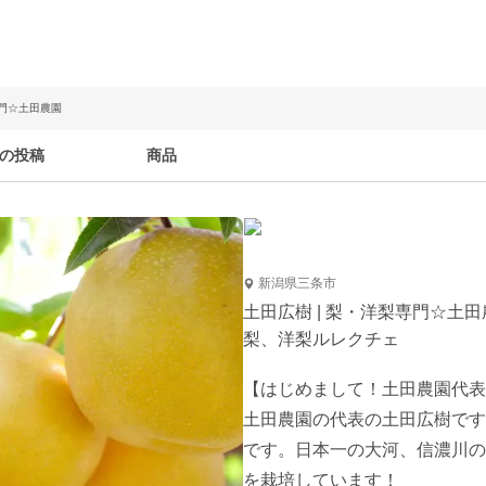
専門☆土田農園
の投稿
商品
新潟県三条市
土田広樹 | 梨・洋梨専門☆土田
梨、洋梨ルレクチェ
【はじめまして！土田農園代表
土田農園の代表の土田広樹です
です。日本一の大河、信濃川の
を栽培しています！
