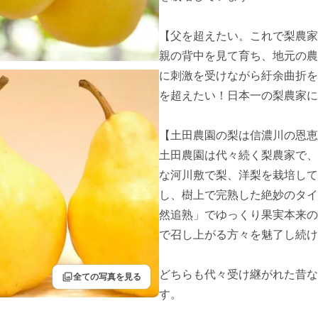
【父を超えたい。これで梨農家
親の背中を見て育ち、地元の農
に刺激を受けながら紆余曲折を
を超えたい！日本一の梨農家に
【土田農園の梨は信濃川の恩恵
土田農園は代々続く梨農家で、
な河川敷で梨、洋梨を栽培して
し、樹上で完熟した絶妙のタイ
然追熟」でゆっくり果実本来の
で召し上がる方々を魅了し続け
どちらも代々受け継がれた昔な
filter
全ての写真を見る
す。
