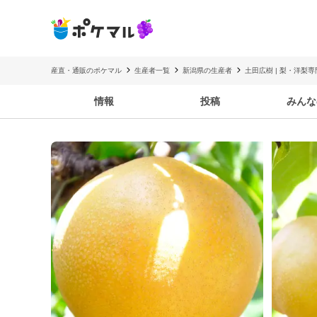
産直・通販のポケマル
生産者一覧
新潟県の生産者
土田広樹 | 梨・洋梨
情報
投稿
みんな