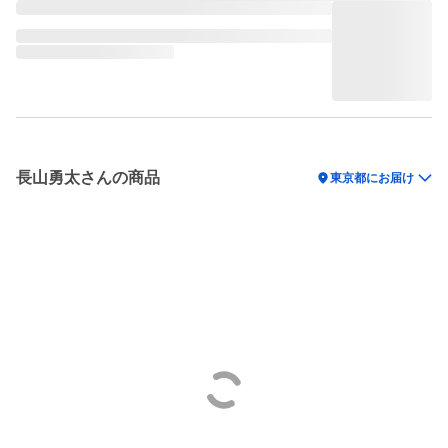
長山勇太さんの商品
location_on
東京都にお届け