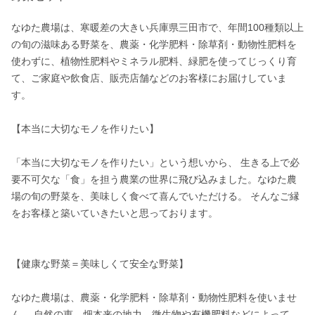
なゆた農場は、寒暖差の大きい兵庫県三田市で、年間100種類以上
の旬の滋味ある野菜を、農薬・化学肥料・除草剤・動物性肥料を
使わずに、植物性肥料やミネラル肥料、緑肥を使ってじっくり育
て、ご家庭や飲食店、販売店舗などのお客様にお届けしていま
す。

【本当に大切なモノを作りたい】

「本当に大切なモノを作りたい」という想いから、 生きる上で必
要不可欠な「食」を担う農業の世界に飛び込みました。なゆた農
場の旬の野菜を、美味しく食べて喜んでいただける。 そんなご縁
をお客様と築いていきたいと思っております。

【健康な野菜＝美味しくて安全な野菜】

なゆた農場は、農薬・化学肥料・除草剤・動物性肥料を使いませ
ん。 自然の恵、畑本来の地力、微生物や有機肥料などによって、 