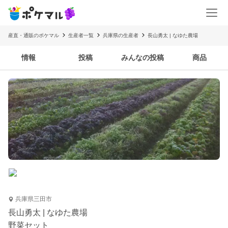
産直・通販のポケマル
生産者一覧
兵庫県の生産者
長山勇太 | なゆた農場
情報
投稿
みんなの投稿
商品
兵庫県三田市
長山勇太 | なゆた農場
野菜セット