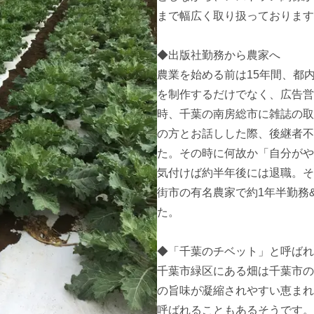
まで幅広く取り扱っております
◆出版社勤務から農家へ

農業を始める前は15年間、都
を制作するだけでなく、広告営
時、千葉の南房総市に雑誌の取
の方とお話しした際、後継者不
た。その時に何故か「自分がや
気付けば約半年後には退職。そ
街市の有名農家で約1年半勤務
た。

◆「千葉のチベット」と呼ばれ
千葉市緑区にある畑は千葉市の
の旨味が凝縮されやすい恵まれ
呼ばれることもあるそうです。