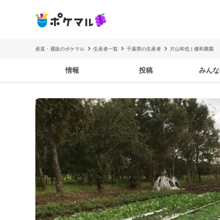
産直・通販のポケマル
生産者一覧
千葉県の生産者
片山和也 | 優和農園
情報
投稿
みんな