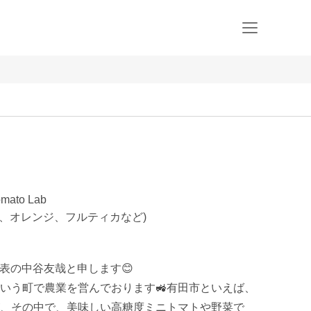
to Lab
コ、オレンジ、フルティカなど)
代表の中谷友哉と申します😊

いう町で農業を営んでおります🚜有田市といえば、
、その中で、美味しい高糖度ミニトマトや野菜で