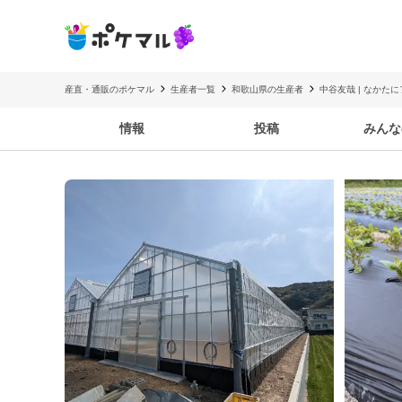
産直・通販のポケマル
生産者一覧
和歌山県の生産者
中谷友哉 | なかたにフ
情報
投稿
みんな