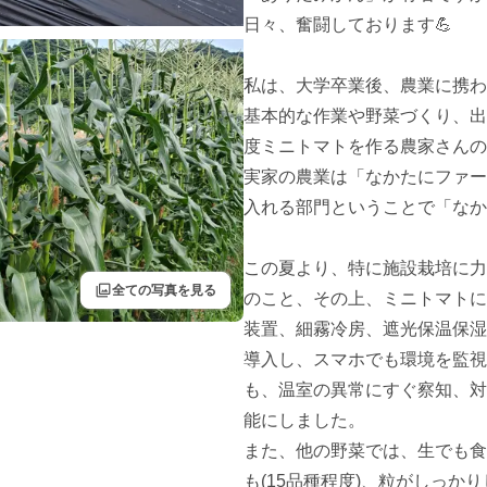
日々、奮闘しております💪

私は、大学卒業後、農業に携わ
基本的な作業や野菜づくり、出
度ミニトマトを作る農家さんの
実家の農業は「なかたにファー
入れる部門ということで「なかたにフ
この夏より、特に施設栽培に力
filter
全ての写真を見る
のこと、その上、ミニトマトに
装置、細霧冷房、遮光保温保湿
導入し、スマホでも環境を監視
も、温室の異常にすぐ察知、対
能にしました。

また、他の野菜では、生でも食
も(15品種程度)、粒がしっ