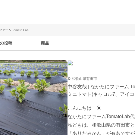
ァーム Tomato Lab
の投稿
商品
和歌山県有田市
中谷友哉 | なかたにファーム Toma
ミニトマト(キャロル7、アイ
こんにちは！☀

なかたにファームTomatoLab
私どもは、和歌山県の有田市と
「ありだみかん」が有名ですが