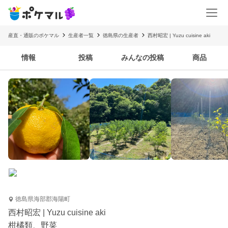
産直・通販のポケマル
生産者一覧
徳島県の生産者
西村昭宏 | Yuzu cuisine aki
情報
投稿
みんなの投稿
商品
徳島県海部郡海陽町
西村昭宏 | Yuzu cuisine aki
柑橘類、野菜