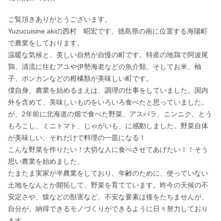
ご覧頂きありがとうございます。

Yuzucuisine akiの西村　昭宏です。徳島県の南に位置する海陽町
で農業をしております。

温暖な気候と、美しい自然が自慢の町です。特産の地鶏で阿波尾
鶏、清流に住むアユや伊勢海老などの魚介類、そしてお米、柚
子、ポンカンなどの柑橘類が美味しい町です。

僕自身、農業を始めるまえは、調理の仕事をしていました。国内
外を含めて、美味しいものをいろいろ食べたと思っていました。
が、2年前に北海道の畑で食べた野菜、アスパラ、ニンニク、とう
もろこし、ミニトマト、じゃがいも、に感動しました。野菜自体
が美味しい。それだけで料理の一皿になる！

こんな野菜を作りたい！大切な人に食べさせてあげたい！！そう
思い農業を始めました。

たまたま実家が半農業をしており、年齢のために、使っていない
土地をなんとか開拓して、野菜を育てています。昨今の天候の不
安定さや、猿などの獣害など、不安な要素は後をたちませんが、
自分が、納得できるモノづくりができるように日々努力しており
ます。
