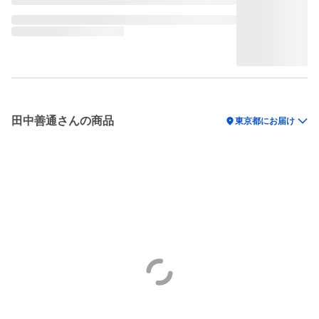
田中善通さんの商品
location_on
東京都にお届け