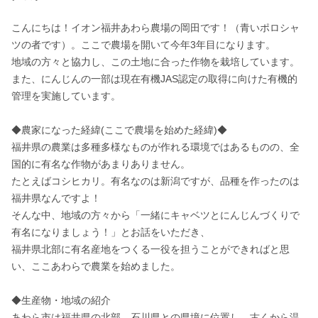
こんにちは！イオン福井あわら農場の岡田です！（青いポロシャ
ツの者です）。ここで農場を開いて今年3年目になります。

地域の方々と協力し、この土地に合った作物を栽培しています。

また、にんじんの一部は現在有機JAS認定の取得に向けた有機的
管理を実施しています。

◆農家になった経緯(ここで農場を始めた経緯)◆

福井県の農業は多種多様なものが作れる環境ではあるものの、全
国的に有名な作物があまりありません。

たとえばコシヒカリ。有名なのは新潟ですが、品種を作ったのは
福井県なんですよ！

そんな中、地域の方々から「一緒にキャベツとにんじんづくりで
有名になりましょう！」とお話をいただき、

福井県北部に有名産地をつくる一役を担うことができればと思
い、ここあわらで農業を始めました。

◆生産物・地域の紹介

あわら市は福井県の北部、石川県との県境に位置し、古くから温