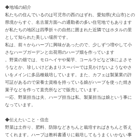
◆地域の紹介

私たちの住んでいるのは可児市の西のはずれ、愛知県(犬山市)との
県境からすぐ、名古屋方面への通勤者の多い住宅地でもあります
が私たちの地区は四季折々の自然に囲まれた近隣ではホタルの里
として知られた美しい場所です。

私は、前々からハーブに興味があったので、少しずつ増やして小
さなハーブガーデンと出荷用のハーブ畑を作っています

。野菜の畑では、モロヘイヤや菊芋、コールラビなど体によさそ
うなとか、珍しいけどあまりスーパーでは見かけないようなやさ
いをメインに多品種栽培しています。また、カフェは製菓業の許
可証があるので栄養士資格を持っている娘がハーブを使った焼き
菓子などを作って直売所などで販売しています。

一応、野菜担当は夫、ハーブ担当は私、製菓担当は娘という事に
なっています。

◆伝えたいこと・信念

野菜は土作り、肥料、防除などきちんと栽培すればきちんと答え
てくれます。ハーブは教科書通りに栽培してもうまくいかない事