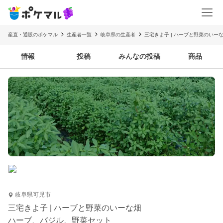
産直・通販のポケマル
生産者一覧
岐阜県の生産者
三宅きよ子 | ハーブと野菜のいー
情報
投稿
みんなの投稿
商品
岐阜県可児市
三宅きよ子 | ハーブと野菜のいーな畑
ハーブ、バジル、野菜セット