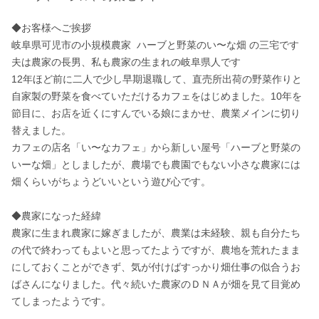
◆お客様へご挨拶

岐阜県可児市の小規模農家  ハーブと野菜のい〜な畑 の三宅です

夫は農家の長男、私も農家の生まれの岐阜県人です

12年ほど前に二人で少し早期退職して、直売所出荷の野菜作りと
自家製の野菜を食べていただけるカフェをはじめました。10年を
節目に、お店を近くにすんでいる娘にまかせ、農業メインに切り
替えました。

カフェの店名「い〜なカフェ」から新しい屋号「ハーブと野菜の
いーな畑」としましたが、農場でも農園でもない小さな農家には
畑くらいがちょうどいいという遊び心です。

◆農家になった経緯

農家に生まれ農家に嫁ぎましたが、農業は未経験、親も自分たち
の代で終わってもよいと思ってたようですが、農地を荒れたまま
にしておくことができず、気が付けばすっかり畑仕事の似合うお
ばさんになりました。代々続いた農家のＤＮＡが畑を見て目覚め
てしまったようです。
