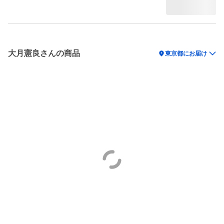
大月憲良さんの商品
location_on
東京都にお届け