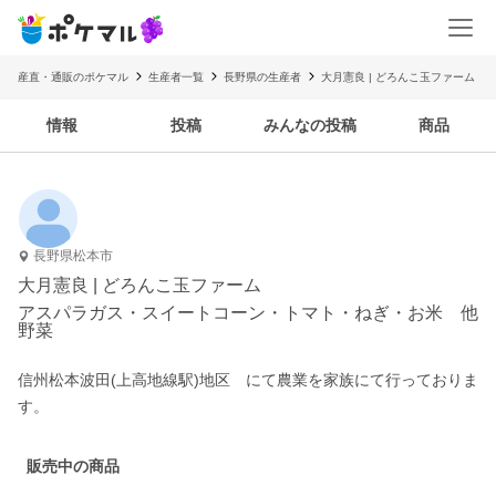
産直・通販のポケマル
生産者一覧
長野県の生産者
大月憲良 | どろんこ玉ファーム
情報
投稿
みんなの投稿
商品
長野県松本市
大月憲良 | どろんこ玉ファーム
アスパラガス・スイートコーン・トマト・ねぎ・お米 他
野菜
信州松本波田(上高地線駅)地区　にて農業を家族にて行っておりま
す。
販売中の商品