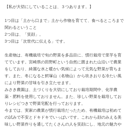
【私が大切にしていることは、３つあります。】

1つ目は「土から口まで」土から作物を育てて、食べるところまで
関わるということ

2つ目は、「笑顔」。

3つ目は「次世代に伝える」です。

生産物は、有機栽培で旬の野菜を多品目に、慣行栽培で里芋を育
てています。宮崎県の田野町という自然に囲まれた山沿いで農業
をしており、綺麗な水と暖かい気候によって元気な野菜が育ちま
す。また、冬になると鰐塚山（名物山）から吹きおりる冷たい風
により野菜の甘味を引き立たせます。

みさき農園は、土づくりを大切にしており栽培期間中、化学農
薬・肥料を使用しておりません。また、珍しい野菜を栽培してお
りレシピつきで野菜宅配を行っております。

今までは、実家の農業が慣行栽培だったため、有機栽培は初めて
の試みで不安とドキドキでいっぱいです。これから顔のみえる美
味しい野菜作りを通してたくさんの人を笑顔にし、地元の魅力や