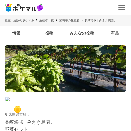
産直・通販のポケマル
生産者一覧
宮崎県の生産者
長崎海咲 | みさき農園。
情報
投稿
みんなの投稿
商品
宮崎県宮崎市
長崎海咲 | みさき農園。
野菜セット