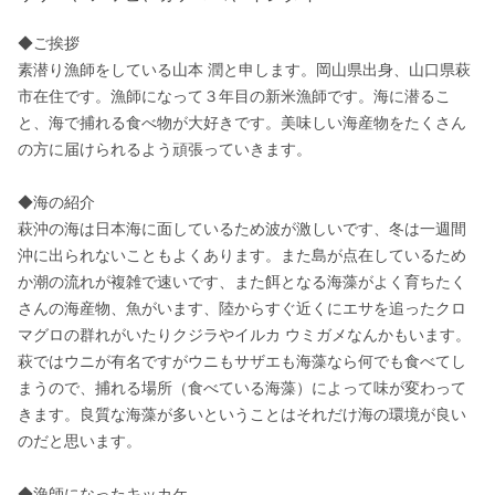
◆ご挨拶

素潜り漁師をしている山本 潤と申します。岡山県出身、山口県萩
市在住です。漁師になって３年目の新米漁師です。海に潜るこ
と、海で捕れる食べ物が大好きです。美味しい海産物をたくさん
の方に届けられるよう頑張っていきます。

◆海の紹介

萩沖の海は日本海に面しているため波が激しいです、冬は一週間
沖に出られないこともよくあります。また島が点在しているため
か潮の流れが複雑で速いです、また餌となる海藻がよく育ちたく
さんの海産物、魚がいます、陸からすぐ近くにエサを追ったクロ
マグロの群れがいたりクジラやイルカ ウミガメなんかもいます。
萩ではウニが有名ですがウニもサザエも海藻なら何でも食べてし
まうので、捕れる場所（食べている海藻）によって味が変わって
きます。良質な海藻が多いということはそれだけ海の環境が良い
のだと思います。

◆漁師になったキッカケ
