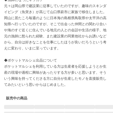
元々は岡山県で建設業に従事していたのですが、趣味のスキンダ
イビング（魚突き）が高じて山口県萩市に家族で移住しました。
岡山に居たころ毎週のように日本海の島根県鳥取県や太平洋の高
知県へ行っていたのですが、そこで出会った仲間との関わり合い
や海のすぐ近くに住んでいる地元の人との会話や生活の様子、地
元の漁師に怒られた経験、また建設業の同業他社からお誘いなど
から、自分は好きなことを仕事にしたほうが良いだろうという考
えに変わり、いまに至っています。

◆ポケットマルシェ出品について

ポケットマルシェを利用している方は生産者を応援しようとか生
産の現場や過程に興味があったりする方が多いと思います、そう
いう興味を持ってくださる方に自分が生産したモノを直接販売し
てみたいという思いからはじめました。
販売中の商品