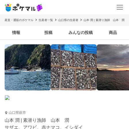
産直・通販のポケマル
生産者一覧
山口県の生産者
山本 潤 | 素潜り漁師 山本 潤
情報
投稿
みんなの投稿
商品
山口県萩市
山本 潤 | 素潜り漁師 山本 潤
サザエ、アワビ、赤ナマコ、イシダイ