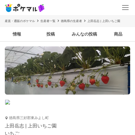
産直・通販のポケマル
生産者一覧
徳島県の生産者
上田岳志 | 上田いちご園
情報
投稿
みんなの投稿
商品
徳島県三好郡東みよし町
上田岳志 | 上田いちご園
いちご