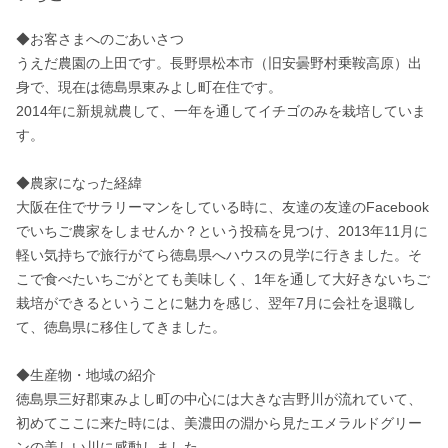
◆お客さまへのごあいさつ

うえだ農園の上田です。長野県松本市（旧安曇野村乗鞍高原）出
身で、現在は徳島県東みよし町在住です。

2014年に新規就農して、一年を通してイチゴのみを栽培していま
す。

◆農家になった経緯

大阪在住でサラリーマンをしている時に、友達の友達のFacebook
でいちご農家をしませんか？という投稿を見つけ、2013年11月に
軽い気持ちで旅行がてら徳島県へハウスの見学に行きました。そ
こで食べたいちごがとても美味しく、1年を通して大好きないちご
栽培ができるということに魅力を感じ、翌年7月に会社を退職し
て、徳島県に移住してきました。

◆生産物・地域の紹介

徳島県三好郡東みよし町の中心には大きな吉野川が流れていて、
初めてここに来た時には、美濃田の淵から見たエメラルドグリー
ンの美しい川に感動しました。
