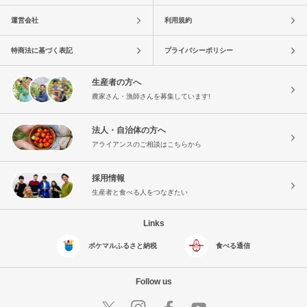
運営会社
利用規約
特商法に基づく表記
プライバシーポリシー
生産者の方へ
農家さん・漁師さんを募集しています!
法人・自治体の方へ
アライアンスのご相談はこちらから
採用情報
生産者と食べる人をつなぎたい
Links
ポケマルふるさと納税
食べる通信
Follow us