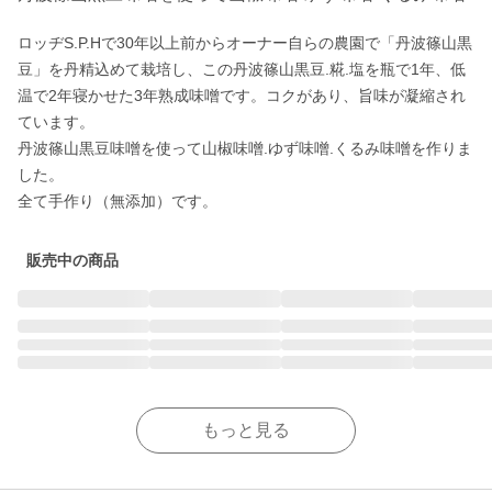
ロッヂS.P.Hで30年以上前からオーナー自らの農園で「丹波篠山黒
豆」を丹精込めて栽培し、この丹波篠山黒豆.糀.塩を瓶で1年、低
温で2年寝かせた3年熟成味噌です。コクがあり、旨味が凝縮され
ています。

丹波篠山黒豆味噌を使って山椒味噌.ゆず味噌.くるみ味噌を作りま
した。

販売中の商品
もっと見る