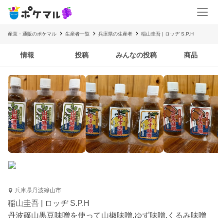
産直・通販のポケマル
生産者一覧
兵庫県の生産者
稲山圭吾 | ロッヂ S.P.H
情報
投稿
みんなの投稿
商品
兵庫県丹波篠山市
稲山圭吾 | ロッヂ S.P.H
丹波篠山黒豆味噌を使って山椒味噌.ゆず味噌.くるみ味噌