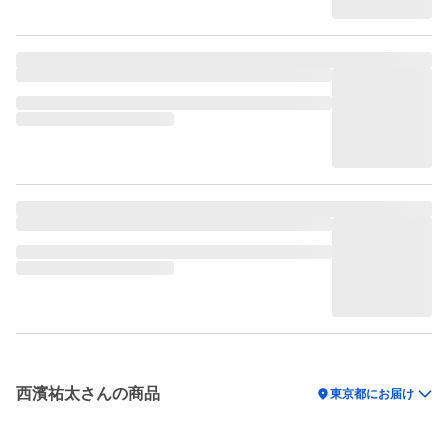
西濱祐太さんの商品
location_on
東京都にお届け