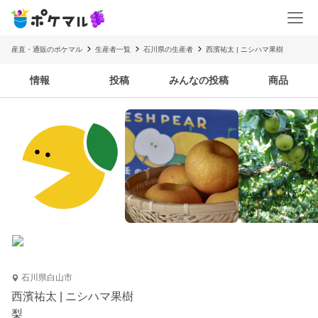
産直・通販のポケマル
生産者一覧
石川県の生産者
西濱祐太 | ニシハマ果樹
情報
投稿
みんなの投稿
商品
石川県白山市
西濱祐太 | ニシハマ果樹
梨