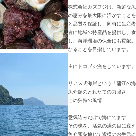
株式会社カズフジは、新鮮な魚
の恵みを最大限に活かすことを
と品質を保証し、同時に生産者
者に地域の特産品を提供し、食
し、海洋環境の保全にも貢献。
なることを目指しています。

主にトコブシ漁をしています。

リアス式海岸という「蒲江の海
魚介類のとれたての力強さ

この独特の風情

意気込みだけで海にでます

その魂を、活気の渦の目に変え
魚介類を通じて皆様のお手元に
