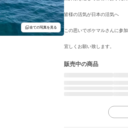
皆様の活気が日本の活気へ

filter
全ての写真を見る
この思いでポケマルさんに参加
販売中の商品