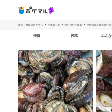
産直・通販のポケマル
生産者一覧
大分県の生産者
伊東和篤 | 株式会社
情報
投稿
みんな