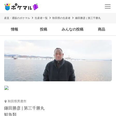
産直・通販のポケマル
生産者一覧
秋田県の生産者
鎌田勝彦 | 第三千勝丸
情報
投稿
みんなの投稿
商品
秋田県男鹿市
鎌田勝彦 | 第三千勝丸
鮮魚類