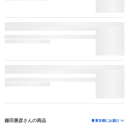
鎌田勝彦さんの商品
location_on
東京都にお届け