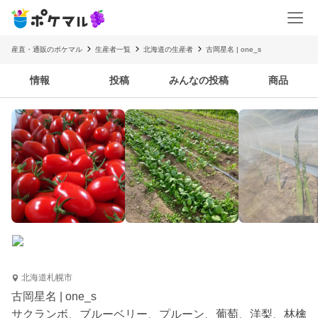
産直・通販のポケマル
生産者一覧
北海道の生産者
古岡星名 | one_s
情報
投稿
みんなの投稿
商品
北海道札幌市
古岡星名 | one_s
サクランボ、ブルーベリー、プルーン、葡萄、洋梨、林檎