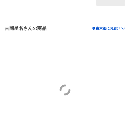
古岡星名さんの商品
location_on
東京都にお届け