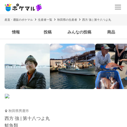
産直・通販のポケマル
生産者一覧
秋田県の生産者
西方 強 | 第十八つよ丸
情報
投稿
みんなの投稿
商品
秋田県男鹿市
西方 強 | 第十八つよ丸
鮮魚類