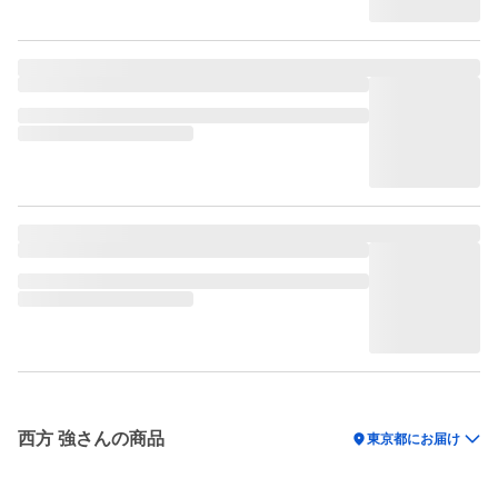
西方 強さんの商品
location_on
東京都にお届け