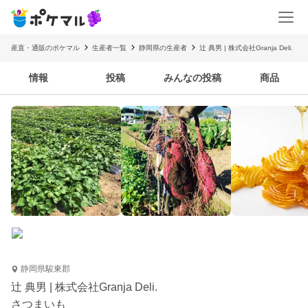
産直・通販のポケマル
生産者一覧
静岡県の生産者
辻 典男 | 株式会社Granja Deli.
情報
投稿
みんなの投稿
商品
静岡県駿東郡
辻 典男 | 株式会社Granja Deli.
さつまいも