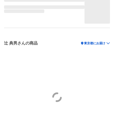
辻 典男さんの商品
location_on
東京都にお届け