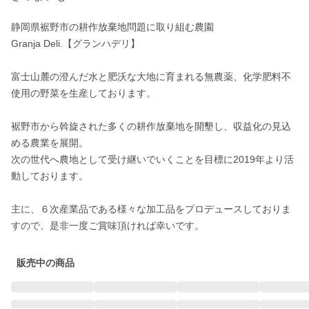
静岡県裾野市の耕作放棄地問題に取り組む農園

Granja Deli.【グランハデリ】

富士山麓の澄んだ水と肥沃な大地に育まれる無農薬、化学肥料不
使用の野菜を生産しております。

裾野市から斡旋された多くの耕作放棄地を開墾し、収益化の見込
める農業を展開。

次の世代へ農地として受け継いでいくことを目標に2019年より活
動しております。

主に、６次産業品である様々な加工品をプロデュースしておりま
すので、是非一度ご賞味頂ければ幸いです。
販売中の商品