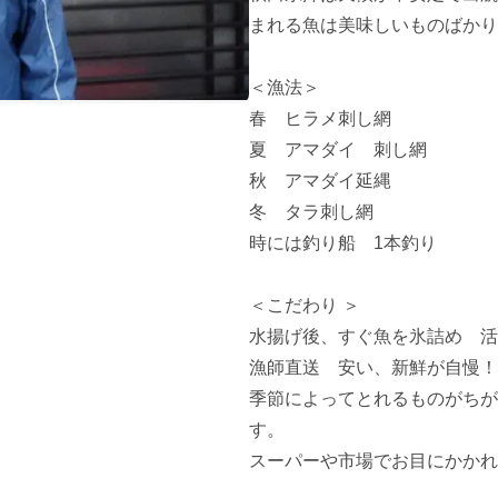
まれる魚は美味しいものばかり
＜漁法＞

春　ヒラメ刺し網

夏　アマダイ　刺し網

秋　アマダイ延縄

冬　タラ刺し網

時には釣り船　1本釣り

＜こだわり ＞

水揚げ後、すぐ魚を氷詰め　活
漁師直送　安い、新鮮が自慢！

季節によってとれるものがちが
す。

スーパーや市場でお目にかかれ