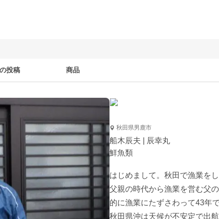
の投稿
商品
秋田県男鹿市
船木辰夫 | 辰幸丸
鮮魚類
はじめまして。秋田で漁業をし
父親の時代から漁業を営む父の
的に漁業にたずさわって43年です
秋田県沖は天候が不安定で出航