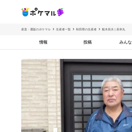
産直・通販のポケマル
生産者一覧
秋田県の生産者
船木辰夫 | 辰幸丸
情報
投稿
みんな