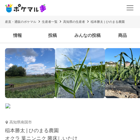
産直・通販のポケマル
生産者一覧
高知県の生産者
稲本勝太 | ひのまる農園
情報
投稿
みんなの投稿
商品
高知県南国市
稲本勝太 | ひのまる農園
オクラ 葉ニンニク 菌床しいたけ