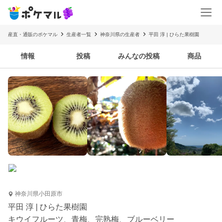
産直・通販のポケマル
生産者一覧
神奈川県の生産者
平田 淳 | ひらた果樹園
情報
投稿
みんなの投稿
商品
神奈川県小田原市
平田 淳 | ひらた果樹園
キウイフルーツ、青梅、完熟梅、ブルーベリー