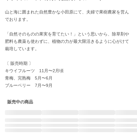
山と海に囲まれた自然豊かな小田原にて、夫婦で果樹農家を営ん
でおります。

「自然そのものの果実を育てたい！」という思いから、除草剤や
肥料も農薬も使わずに、植物の力が最大限活きるように心がけて
栽培しています。

〔 販売時期 〕

キウイフルーツ　11月〜2月頃

青梅、完熟梅　5月〜6月

ブルーベリー　7月〜9月
販売中の商品