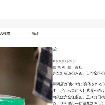
の投稿
商品
福岡県久留米市
轟 昌利 | 轟 商店
完全無農薬のお茶、日本蜜蜂の
轟商店は”食べ物が身体を作る
す。だから口に入れる食べ物は
お茶は完全無農薬、黒米は田植
み、その後は一切農薬散布あり