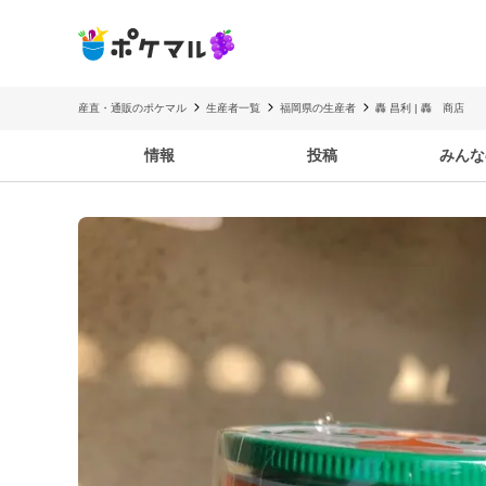
産直・通販のポケマル
生産者一覧
福岡県の生産者
轟 昌利 | 轟 商店
情報
投稿
みんな