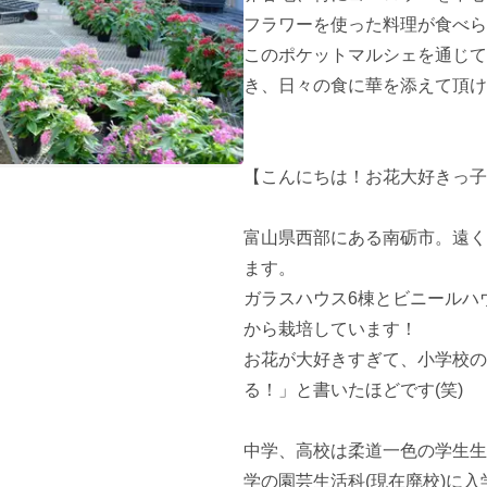
フラワーを使った料理が食べら
このポケットマルシェを通じて
き、日々の食に華を添えて頂け
【こんにちは！お花大好きっ子
富山県西部にある南砺市。遠く
ます。

ガラスハウス6棟とビニールハウ
から栽培しています！

お花が大好きすぎて、小学校の
る！」と書いたほどです(笑)

中学、高校は柔道一色の学生生
学の園芸生活科(現在廃校)に入学