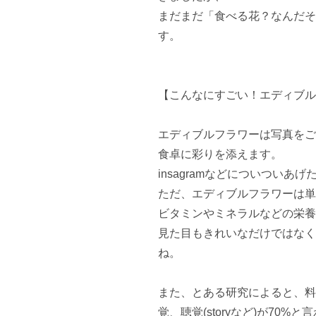
まだまだ「食べる花？なんだそ
す。

【こんなにすごい！エディブル
エディブルフラワーは写真をご
食卓に彩りを添えます。

insagramなどについついあ
ただ、エディブルフラワーは単
ビタミンやミネラルなどの栄養
見た目もきれいなだけではなく
ね。

また、とある研究によると、料
覚、聴覚(storyなど)が70%と