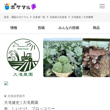
産直・通販のポケマル
生産者一覧
北海道の生産者
大滝健史 | 大滝農園
情報
投稿
みんなの投稿
商品
北海道恵庭市
大滝健史 | 大滝農園
米、しいたけ、ブロッコリー