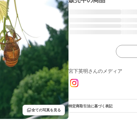
販売中の商品
宮下英明さんのメディア
特定商取引法に基づく表記
filter
全ての写真を見る