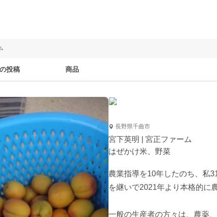
ム
の投稿
商品
長野県千曲市
宮下英明 | 宮正ファーム
はぜかけ米、野菜
農業指導を10年したのち、私
を継いで2021年より本格的に
一般の生産者の方々は、農薬、