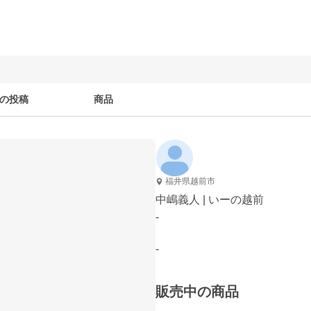
の投稿
商品
福井県越前市
中嶋義人 | いーの越前
-
-
販売中の商品