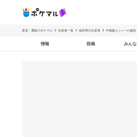
産直・通販のポケマル
生産者一覧
福井県の生産者
中嶋義人 | いーの越前
情報
投稿
みんな