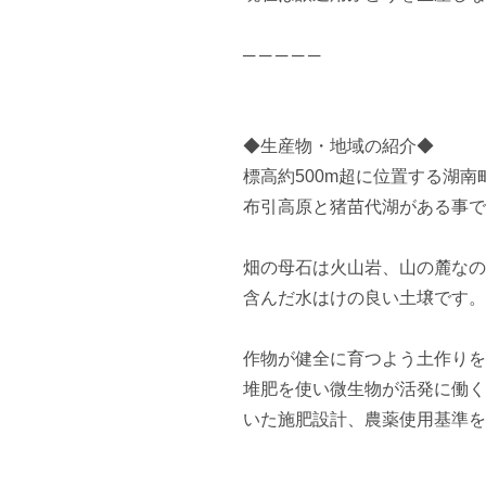
─ ─ ─ ─ ─

◆生産物・地域の紹介◆

標高約500m超に位置する湖南町
布引高原と猪苗代湖がある事で
畑の母石は火山岩、山の麓なの
含んだ水はけの良い土壌です。

作物が健全に育つよう土作りを
堆肥を使い微生物が活発に働く
いた施肥設計、農薬使用基準を