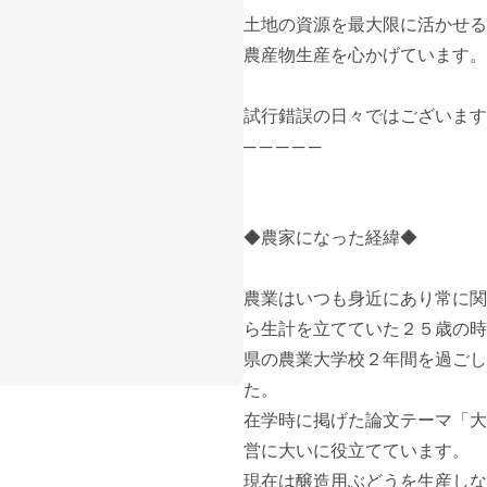
土地の資源を最大限に活かせる
農産物生産を心かげています。

試行錯誤の日々ではございます
─ ─ ─ ─ ─

◆農家になった経緯◆

農業はいつも身近にあり常に関
ら生計を立てていた２５歳の時
県の農業大学校２年間を過ごし
た。

在学時に掲げた論文テーマ「大
営に大いに役立てています。

現在は醸造用ぶどうを生産しな