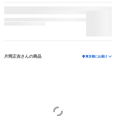
片岡正吉さんの商品
location_on
東京都にお届け