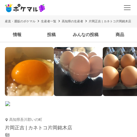
産直・通販のポケマル
生産者一覧
高知県の生産者
片岡正吉 | カネトコ片岡銘木店
情報
投稿
みんなの投稿
商品
高知県吾川郡いの町
片岡正吉 | カネトコ片岡銘木店
卵