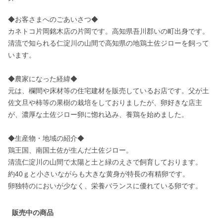
◆お客さまへのごあいさつ◆

カネトコ片岡銘木店の片岡です。高知県吾川郡いの町出身です。

清流で知られる仁淀川の山間で高知県の地鶏土佐ジローを飼って
います。    

◆農家になった経緯◆

元は、欄間や床材等の住宅建材を販売しているお店です。父が土
佐文旦や柿等の果樹の栽培をしておりましたが、卵好きな店主
が、濃厚な土佐ジロー卵に惚れ込み、養鶏を始めました。    

◆生産物・地域の紹介◆

鶏王国、南国土佐が生んだ土佐ジロー。

清流仁淀川の山間で太陽と土と緑のえさで飼育しております。

約40ｇと小さいながらも大きな黄身が特長の有精卵です。

販売中の商品