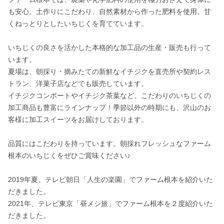
も安心。土作りにこだわり、自然素材から作った肥料を使用。甘
くねっとりとしたいちじくを育てています。

いちじくの良さを活かした本格的な加工品の生産・販売も行って
います。

夏場は、朝採り・摘みたての新鮮なイチジクを直売所や契約レス
トラン、洋菓子店などでも販売しています。

イチジクコンポートやイチジク茶葉など、こだわりのいちじくの
加工商品も豊富にラインナップ！季節以外の時期にも、沢山のお
客様に加工スイーツをお届けしております。

品質にはこだわりを持っています。朝採れフレッシュなファーム
根本のいちじくをぜひご賞味ください♪

2019年夏、テレビ朝日「人生の楽園」でファーム根本を紹介いた
だきました。

2021年、テレビ東京「昼メシ旅」でファーム根本を２度紹介いた
だきました。
