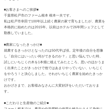
■お客さまへのご挨拶■

千葉県松戸市のファーム根本 根本一夫です。

私は松戸市幸田で100年以上続く農家の家で育ちましたが、農業を
本格的に始めたのは2015年。以前はホテルで26年間シェフとして
勤務していました。

■農家になったきっかけ■

就農するきっかけとなったのは50代半ば頃。定年後の自分を想像
し「自分にはいったい何ができるのか？」と思い悩んでいた時、
試しにいちじくの木を1本畑に植えてみたところ、思いのほかうま
く出来たことがきっかけで他ではあまりやっていない、いちじく
をやろう！と決心しました。それがいちじく農家を始めたきっか
けです。

おかげさまで、お客様みなさんに大変好評をいただいておりま
す。

■こだわりと生産物のご紹介■

ファーム根本では、農薬や化学肥料の使用を極力おさえて身体に