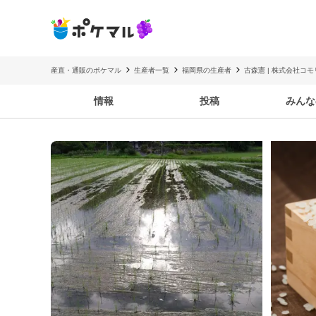
産直・通販のポケマル
生産者一覧
福岡県の生産者
古森憲 | 株式会社コ
情報
投稿
みんな