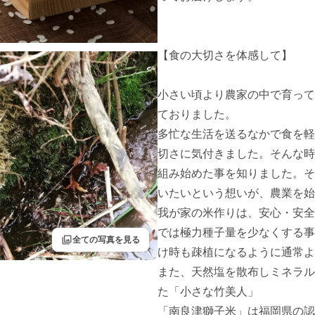
【食の大切さを体感して】

小さい頃より農家の中で育って
ておりました。

多忙な生活を送るなかで食を軽
切さに気付きました。そんな時
組み始めた事を知りました。そ
いたいという想いが、農業を始
我が家の米作りは、安心・安全
では極力種子量を少なくする事
filter
全ての写真を見る
け時も疎植になるように通常よ
また、天然塩を散布しミネラル
た「小さな竹美人」

「南良津獅子米」は福岡県の認