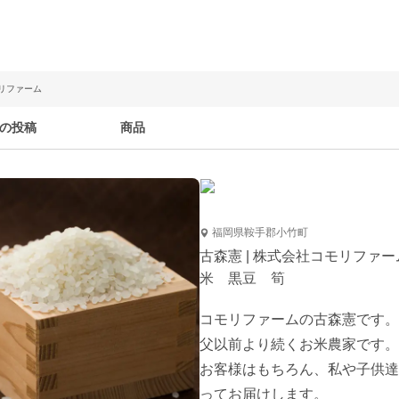
モリファーム
の投稿
商品
福岡県鞍手郡小竹町
古森憲 | 株式会社コモリファー
米 黒豆 筍
コモリファームの古森憲です。
父以前より続くお米農家です。

お客様はもちろん、私や子供達
ってお届けします。
