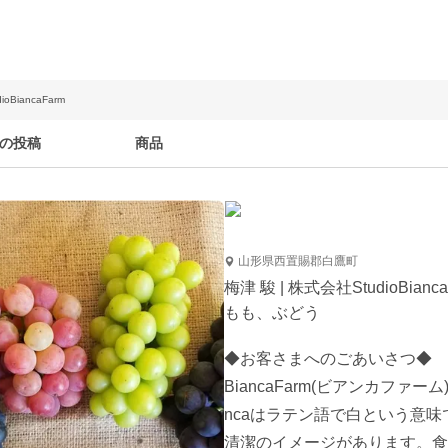
oBiancaFarm
の投稿
商品
山形県西置賜郡白鷹町
梅津 駿 | 株式会社StudioBianca
もも、ぶどう
◆お客さまへのごあいさつ◆

BiancaFarm(ビアンカファー
ncaはラテン語で白という意
清潔のイメージがあります。食