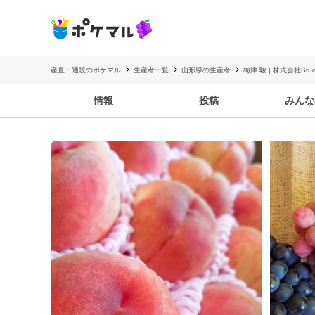
産直・通販のポケマル
生産者一覧
山形県の生産者
梅津 駿 | 株式会社Studi
情報
投稿
みんな