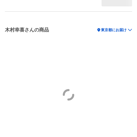
木村幸喜さんの商品
location_on
東京都にお届け