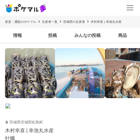
産直・通販のポケマル
生産者一覧
宮城県の生産者
木村幸喜 | 幸漁丸水産
情報
投稿
みんなの投稿
商品
宮城県宮城郡松島町
木村幸喜 | 幸漁丸水産
牡蠣