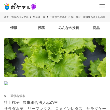
産直・通販のポケマル
生産者一覧
三重県の生産者
猪上桃子 | 農事組合法人忍の里
情報
投稿
みんなの投稿
商品
三重県名張市
猪上桃子 | 農事組合法人忍の里
サラダ水菜、リーフレタス、ロメインレタス、サラダケー