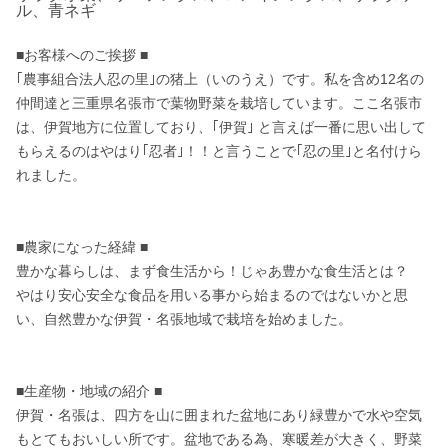
ル、青ネギ
■お客様へのご挨拶 ■

｢農事組合法人忍の里｣の猪上（いのうえ）です。私を含め12名の
仲間達と三重県名張市で葉物野菜を栽培しています。ここ名張市
は、伊賀地方に位置しており、｢伊賀｣ と言えば一番に思い出して
もらえるのはやはり｢忍者｣！！と言うことで｢忍の里｣と名付けら
れました。 

■農家になった経緯 ■

豊かな暮らしは、まず食生活から！じゃあ豊かな食生活とは？ 

やはり安心安全な食品を用いる事から始まるのではないかと思
い、自然豊かな伊賀・名張地域で栽培を始めました。

■生産物・地域の紹介 ■

伊賀・名張は、四方を山に囲まれた盆地にあり緑豊かで水や空気
もとてもおいしい所です。盆地である為、寒暖差が大きく、野菜