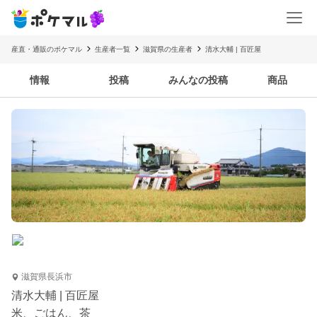
産直・通販のポケマル
生産者一覧
滋賀県の生産者
清水大輔 | 百匠屋
情報
投稿
みんなの投稿
商品
滋賀県長浜市
清水大輔 | 百匠屋
米、ごはん、茶