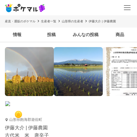
産直・通販のポケマル
生産者一覧
山形県の生産者
伊藤大介 | 伊藤農園
情報
投稿
みんなの投稿
商品
山形県飽海郡遊佐町
伊藤大介 | 伊藤農園
古代米 米 唐辛子