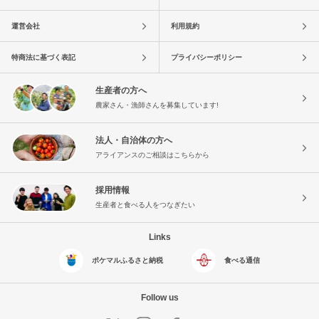
運営会社
利用規約
特商法に基づく表記
プライバシーポリシー
生産者の方へ
農家さん・漁師さんを募集しています!
法人・自治体の方へ
アライアンスのご相談はこちらから
採用情報
生産者と食べる人をつなぎたい
Links
ポケマルふるさと納税
食べる通信
Follow us