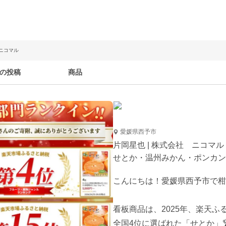
 ニコマル
の投稿
商品
愛媛県西予市
片岡星也 | 株式会社 ニコマル
せとか・温州みかん・ポンカン
こんにちは！愛媛県西予市で柑橘
看板商品は、2025年、楽天ふ
全国4位に選ばれた「せとか」🏆