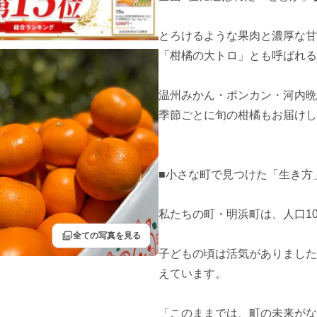
とろけるような果肉と濃厚な甘
「柑橘の大トロ」とも呼ばれる高
温州みかん・ポンカン・河内晩
季節ごとに旬の柑橘もお届けしま
■小さな町で見つけた「生き方」
私たちの町・明浜町は、人口10
filter
全ての写真を見る
子どもの頃は活気がありました
えています。

「このままでは、町の未来がな