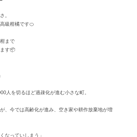
さ。

級柑橘です🍊

柑まで

す📦



00人を切るほど過疎化が進む小さな町。

が、今では高齢化が進み、空き家や耕作放棄地が増
くなっていしまう」
