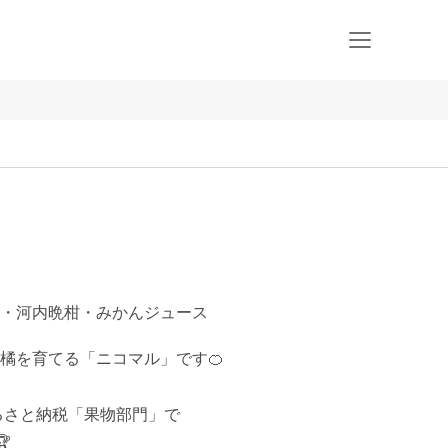
・河内晩柑・みかんジュース
を育てる「ニコマル」です🍊

るさと納税「果物部門」で


