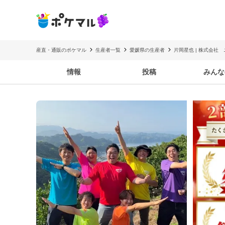
産直・通販のポケマル
生産者一覧
愛媛県の生産者
片岡星也 | 株式会社
情報
投稿
みんな