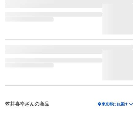
笠井喜幸さんの商品
location_on
東京都にお届け