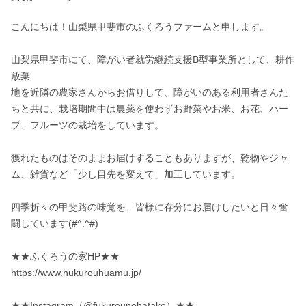
こんにちは！山梨県甲斐市のふくろうファームと申します。

山梨県甲斐市にて、障がい者就労継続支援B型事業所として、耕作
放棄

地を近隣の農家さんからお借りして、障がいのある利用者さんた
ちと共に、栽培期間中は農薬を使わずお野菜やお米、お花、ハー
ブ、フルーツの栽培をしています。

獲れたものはそのままお届けすることもありますが、乾物やジャ
ム、雑貨など「少し目先を変えて」加工しています。

四季折々の甲斐路の味覚を、皆様に存分にお届けしたいと日々奮
闘しています(#^.^#)

★★ふくろうの家HP★★

https://www.hukurouhuamu.jp/

★★Instagram（@fukurounohatake）★★
