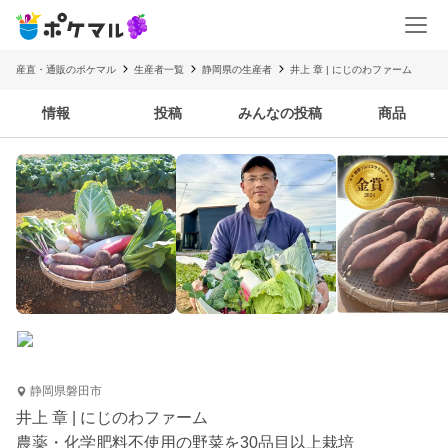
産直・通販のポケマル
生産者一覧
静岡県の生産者
井上 章 | にじのわファーム
情報
投稿
みんなの投稿
商品
静岡県磐田市
井上 章 | にじのわファーム
農薬・化学肥料不使用の野菜を30品目以上栽培