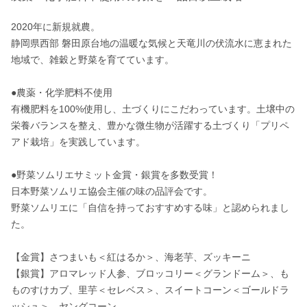
2020年に新規就農。

静岡県西部 磐田原台地の温暖な気候と天竜川の伏流水に恵まれた
地域で、雑穀と野菜を育てています。

●農薬・化学肥料不使用

有機肥料を100%使用し、土づくりにこだわっています。土壌中の
栄養バランスを整え、豊かな微生物が活躍する土づくり「プリペ
アド栽培」を実践しています。

●野菜ソムリエサミット金賞・銀賞を多数受賞！

日本野菜ソムリエ協会主催の味の品評会です。

野菜ソムリエに「自信を持っておすすめする味」と認められまし
た。

【金賞】さつまいも＜紅はるか＞、海老芋、ズッキーニ

【銀賞】アロマレッド人参、ブロッコリー＜グランドーム＞、も
ものすけカブ、里芋＜セレベス＞、スイートコーン＜ゴールドラ
ッシュ＞、ヤングコーン
