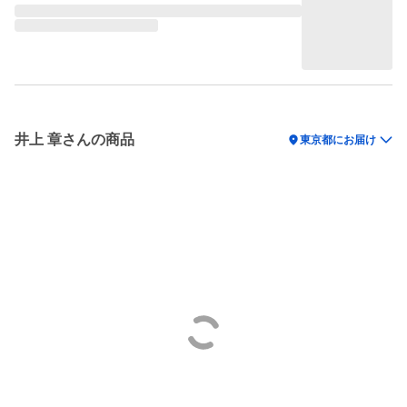
井上 章さんの商品
location_on
東京都にお届け